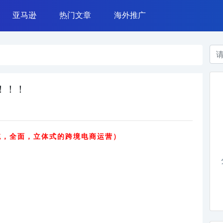
亚马逊
热门文章
海外推广
azada 运营
亚马逊广告
常用工具
TikTok营销
亚马逊运营
网赚案例
Instagram营销
亚马逊政策
干货杂谈
Google广告
运营技能
Facebook广告
了！！！
统，全面，立体式的跨境电商运营）