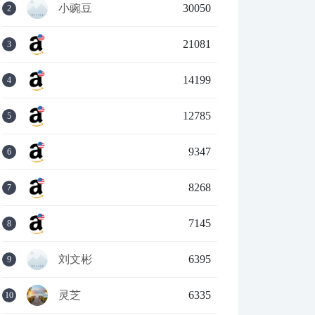
小豌豆
30050
2
21081
3
14199
4
12785
5
9347
6
8268
7
7145
8
刘文彬
6395
9
灵芝
6335
10