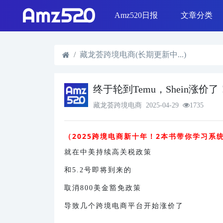
Amz520日报
文章分类
线下活动
Shopee & L
日报精选
SEO优化
选品策略
Shopify运营
藏龙荟跨境电商(长期更新中...)
终于轮到Temu，Shein涨价
藏龙荟跨境电商
2025-04-29
1735
（2025跨境电商新十年！2本书带你学习系
就在中美持续高关税政策
和5.2号即将到来的
取消800美金豁免政策
导致几个跨境电商平台开始涨价了